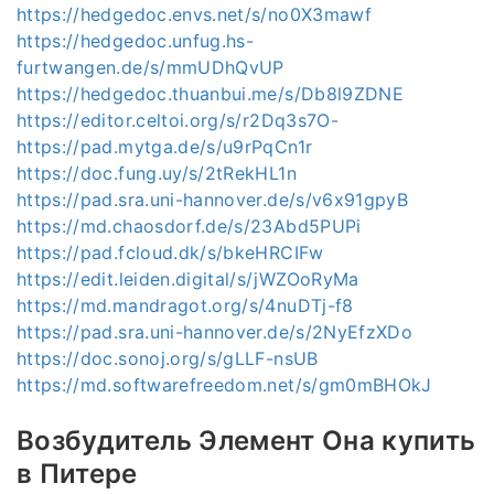
https://hedgedoc.envs.net/s/no0X3mawf
https://hedgedoc.unfug.hs-
furtwangen.de/s/mmUDhQvUP
https://hedgedoc.thuanbui.me/s/Db8l9ZDNE
https://editor.celtoi.org/s/r2Dq3s7O-
https://pad.mytga.de/s/u9rPqCn1r
https://doc.fung.uy/s/2tRekHL1n
https://pad.sra.uni-hannover.de/s/v6x91gpyB
https://md.chaosdorf.de/s/23Abd5PUPi
https://pad.fcloud.dk/s/bkeHRCIFw
https://edit.leiden.digital/s/jWZOoRyMa
https://md.mandragot.org/s/4nuDTj-f8
https://pad.sra.uni-hannover.de/s/2NyEfzXDo
https://doc.sonoj.org/s/gLLF-nsUB
https://md.softwarefreedom.net/s/gm0mBHOkJ
Возбудитель Элемент Она купить
в Питере