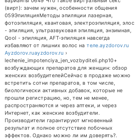
варианты 0649 Что такое виртуальный секс
(вирт): зачем нужен, особенности общения
059ЭпиляцияМетоды эпиляции лазерная,
фотоэпиляция, квантовая, электроэпиляция, элос
- эпиляция, ультразвуковая эпиляция, энзимная,
Qool - эпиляция, AFT-эпиляция навсегда
избавляют от лишних волос на
теле.ayzdorov.ru
Ayzdorov.ruayzdorov.ru
›
lechenie_impotenciya_jen_vozbyditeli.php10+
возбуждающих препаратов для женщин: обзор
женских возбудителейСейчас в продаже можно
встретить сотни препаратов, в том числе,
биологически активных добавок, которые не
прошли регистрацию, но, тем не менее,
распространяются и через аптеки, и через
Интернет, как женские возбудители.
Производители гарантируют мгновенный
результат и полное отсутствие побочных
эффектов. Однако можно ли им доверять?.