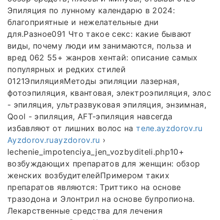
Эпиляция по лунному календарю в 2024:
благоприятные и нежелательные дни
для.Разное091 Что такое секс: какие бывают
виды, почему люди им занимаются, польза и
вред 062 55+ жанров хентай: описание самых
популярных и редких стилей
0121ЭпиляцияМетоды эпиляции лазерная,
фотоэпиляция, квантовая, электроэпиляция, элос
- эпиляция, ультразвуковая эпиляция, энзимная,
Qool - эпиляция, AFT-эпиляция навсегда
избавляют от лишних волос на
теле.ayzdorov.ru
Ayzdorov.ruayzdorov.ru
›
lechenie_impotenciya_jen_vozbyditeli.php10+
возбуждающих препаратов для женщин: обзор
женских возбудителейПримером таких
препаратов являются: Триттико на основе
тразодона и Элонтрил на основе бупропиона.
Лекарственные средства для лечения