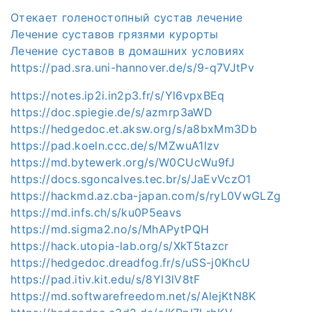
Отекает голеностопный сустав лечение
Лечение суставов грязями курорты
Лечение суставов в домашних условиях
https://pad.sra.uni-hannover.de/s/9-q7VJtPv
https://notes.ip2i.in2p3.fr/s/Yl6vpxBEq
https://doc.spiegie.de/s/azmrp3aWD
https://hedgedoc.et.aksw.org/s/a8bxMm3Db
https://pad.koeln.ccc.de/s/MZwuA1lzv
https://md.bytewerk.org/s/W0CUcWu9fJ
https://docs.sgoncalves.tec.br/s/JaEvVczO1
https://hackmd.az.cba-japan.com/s/ryL0VwGLZg
https://md.infs.ch/s/ku0P5eavs
https://md.sigma2.no/s/MhAPytPQH
https://hack.utopia-lab.org/s/XkT5tazcr
https://hedgedoc.dreadfog.fr/s/uSS-j0KhcU
https://pad.itiv.kit.edu/s/8Yl3lV8tF
https://md.softwarefreedom.net/s/AlejKtN8K