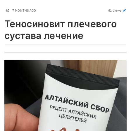
7 MONTHS AGO
61 views
Теносиновит плечевого
сустава лечение